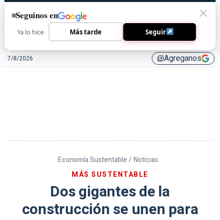
Seguinos en
Ya lo hice
Más tarde
Seguir
Agreganos
7/8/2026
library_add
Economía Sustentable /
Noticias
MÁS SUSTENTABLE
Dos gigantes de la
construcción se unen para