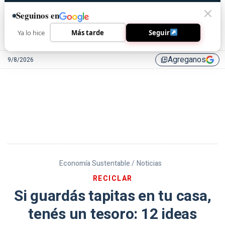
Seguinos en
Ya lo hice
Más tarde
Seguir
Agreganos
9/8/2026
library_add
Economía Sustentable /
Noticias
RECICLAR
Si guardás tapitas en tu casa,
tenés un tesoro: 12 ideas