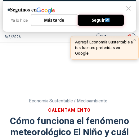
Seguinos en
Ya lo hice
Más tarde
Seguir
Agreganos
8/8/2026
library_add
Economía Sustentable /
Medioambiente
CALENTAMIENTO
Cómo funciona el fenómeno
meteorológico El Niño y cuál