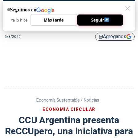
Seguinos en
Ya lo hice
Más tarde
Seguir
Agreganos
6/8/2026
library_add
Economía Sustentable /
Noticias
ECONOMÍA CIRCULAR
CCU Argentina presenta
ReCCUpero, una iniciativa para