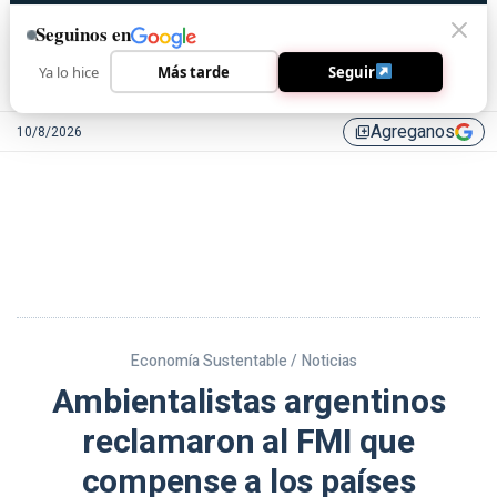
Seguinos en
Ya lo hice
Más tarde
Seguir
Agreganos
10/8/2026
library_add
Economía Sustentable /
Noticias
Ambientalistas argentinos
reclamaron al FMI que
compense a los países