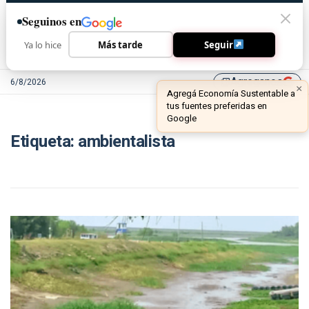
Seguinos en
Ya lo hice
Más tarde
Seguir
Agreganos
6/8/2026
library_add
×
Agregá Economía Sustentable a
tus fuentes preferidas en
Google
Etiqueta:
ambientalista