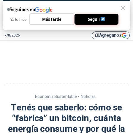
Seguinos en
Ya lo hice
Más tarde
Seguir
Agreganos
7/8/2026
library_add
Economía Sustentable /
Noticias
Tenés que saberlo: cómo se
“fabrica” un bitcoin, cuánta
energía consume y por qué la