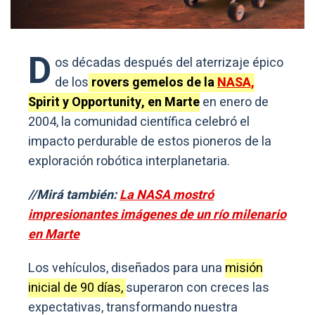
D
os décadas después del aterrizaje épico
de los
rovers gemelos de la
NASA,
Spirit y Opportunity, en Marte
en enero de
2004, la comunidad científica celebró el
impacto perdurable de estos pioneros de la
exploración robótica interplanetaria.
//Mirá también:
La NASA mostró
impresionantes imágenes de un río milenario
en Marte
Los vehículos, diseñados para una
misión
inicial de 90 días,
superaron con creces las
expectativas, transformando nuestra