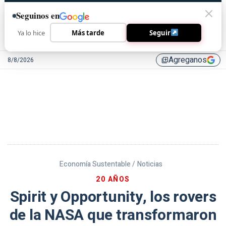
Seguinos en
Ya lo hice
Más tarde
Seguir
Agreganos
8/8/2026
library_add
Economía Sustentable /
Noticias
20 AÑOS
Spirit y Opportunity, los rovers
de la NASA que transformaron