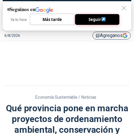
Seguinos en
Ya lo hice
Más tarde
Seguir
Agreganos
6/8/2026
library_add
Economía Sustentable /
Noticias
Qué provincia pone en marcha
proyectos de ordenamiento
ambiental, conservación y