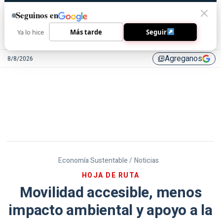
Seguinos en
Ya lo hice
Más tarde
Seguir
Agreganos
8/8/2026
library_add
Economía Sustentable /
Noticias
HOJA DE RUTA
Movilidad accesible, menos
impacto ambiental y apoyo a la