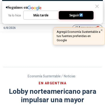
Seguinos en
Ya lo hice
Más tarde
Seguir
Agreganos
6/8/2026
library_add
Economía Sustentable /
Noticias
EN ARGENTINA
Lobby norteamericano para
impulsar una mayor