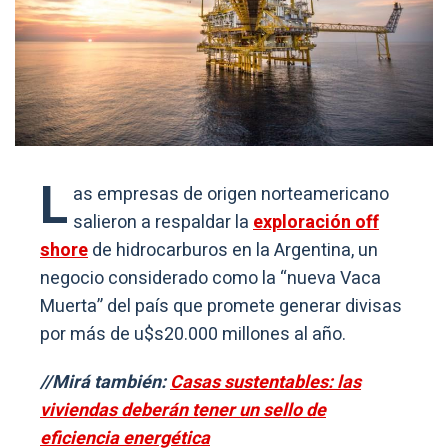
L
as empresas de origen norteamericano
salieron a respaldar la
exploración off
shore
de hidrocarburos en la Argentina, un
negocio considerado como la “nueva Vaca
Muerta” del país que promete generar divisas
por más de u$s20.000 millones al año.
//Mirá también:
Casas sustentables: las
viviendas deberán tener un sello de
eficiencia energética