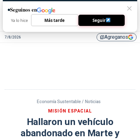
Seguinos en
Ya lo hice
Más tarde
Seguir
Agreganos
7/8/2026
library_add
Economía Sustentable /
Noticias
MISIÓN ESPACIAL
Hallaron un vehículo
abandonado en Marte y