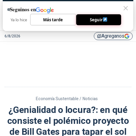
Seguinos en
Ya lo hice
Más tarde
Seguir
Agreganos
6/8/2026
library_add
Economía Sustentable /
Noticias
¿Genialidad o locura?: en qué
consiste el polémico proyecto
de Bill Gates para tapar el sol