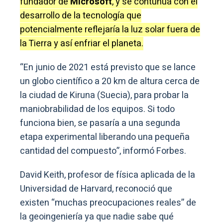
fundador de
Microsoft
, y se contunúa con el
desarrollo de la tecnología que
potencialmente reflejaría la luz solar fuera de
la Tierra y así enfriar el planeta.
“En junio de 2021 está previsto que se lance
un globo científico a 20 km de altura cerca de
la ciudad de Kiruna (Suecia), para probar la
maniobrabilidad de los equipos. Si todo
funciona bien, se pasaría a una segunda
etapa experimental liberando una pequeña
cantidad del compuesto”, informó Forbes.
David Keith, profesor de física aplicada de la
Universidad de Harvard, reconoció que
existen “muchas preocupaciones reales” de
la geoingeniería ya que nadie sabe qué