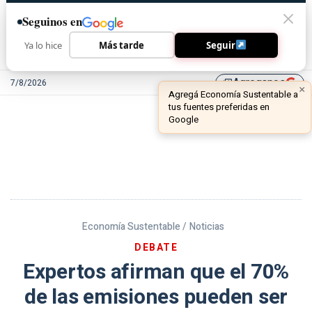
Seguinos en
Ya lo hice
Más tarde
Seguir
Agreganos
7/8/2026
library_add
Economía Sustentable /
Noticias
DEBATE
Expertos afirman que el 70%
de las emisiones pueden ser