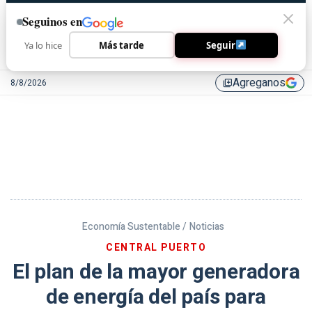
Seguinos en
Ya lo hice
Más tarde
Seguir
Agreganos
8/8/2026
library_add
Economía Sustentable /
Noticias
CENTRAL PUERTO
El plan de la mayor generadora
de energía del país para