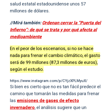
salud estatal estadounidense unos 57
millones de dólares.
//Mirá también:
Ordenan cerrar la “Puerta del
Infierno”: de qué se trata y por qué afecta al
medioambiente
En el peor de los escenarios, si no se hace
nada para frenar el cambio climático, el gasto
será de 99 millones (87,3 millones de euros),
según el estudio.
https://www.instagram.com/p/CYjzXPLMyuX/
Si bien es cierto que no es tan fácil predecir el
camino que tomarán las medidas para frenar
las
emisiones de gases de efecto
invernadero
, el análisis sugiere que un