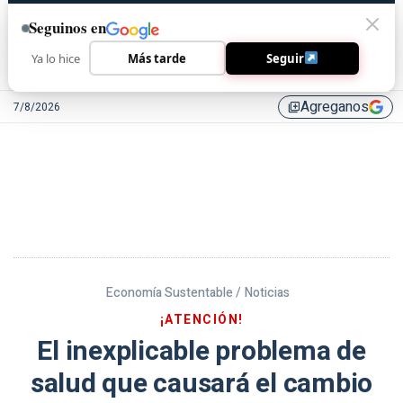
Seguinos en
Ya lo hice
Más tarde
Seguir
Agreganos
7/8/2026
library_add
Economía Sustentable /
Noticias
¡ATENCIÓN!
El inexplicable problema de
salud que causará el cambio