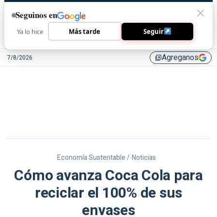
Seguinos en
Ya lo hice
Más tarde
Seguir
Agreganos
7/8/2026
library_add
Economía Sustentable /
Noticias
Cómo avanza Coca Cola para
reciclar el 100% de sus
envases