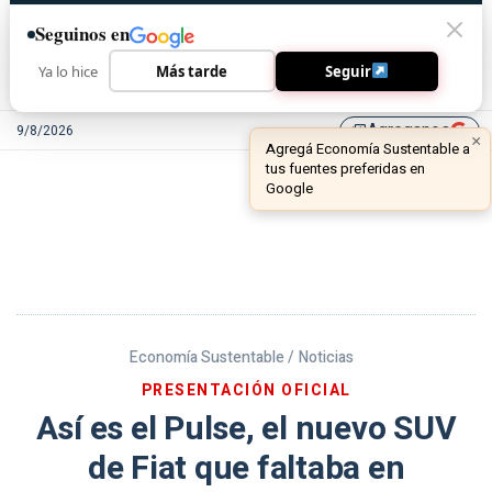
Seguinos en
Ya lo hice
Más tarde
Seguir
Agreganos
9/8/2026
library_add
Economía Sustentable /
Noticias
PRESENTACIÓN OFICIAL
Así es el Pulse, el nuevo SUV
de Fiat que faltaba en