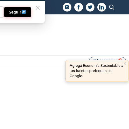
O
Seguir
Agreganos
library_add
×
Agregá Economía Sustentable a
tus fuentes preferidas en
Google