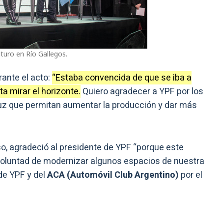
uturo en Río Gallegos.
ante el acto:
“Estaba convencida de que se iba a
a mirar el horizonte.
Quiero agradecer a YPF por los
ruz que permitan aumentar la producción y dar más
so, agradeció al presidente de YPF “porque este
voluntad de modernizar algunos espacios de nuestra
de YPF y del
ACA (Automóvil Club Argentino)
por el