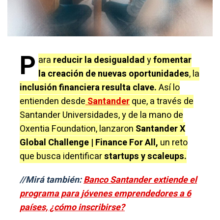
P
ara
reducir la desigualdad
y
fomentar
la creación de nuevas oportunidades
, la
inclusión financiera resulta clave.
Así lo
entienden desde
Santander
que, a través de
Santander Universidades, y de la mano de
Oxentia Foundation, lanzaron
Santander X
Global Challenge
| Finance For All,
un reto
que busca identificar
startups y scaleups.
//Mirá también:
Banco Santander extiende el
programa para jóvenes emprendedores a 6
países, ¿cómo inscribirse?