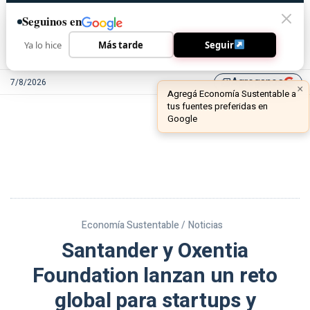
Seguinos en
Ya lo hice
Más tarde
Seguir
Agreganos
7/8/2026
library_add
Economía Sustentable /
Noticias
Santander y Oxentia
Foundation lanzan un reto
global para startups y