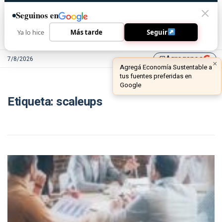
Seguinos en
Ya lo hice
Más tarde
Seguir
Agreganos
7/8/2026
library_add
×
Agregá Economía Sustentable a
tus fuentes preferidas en
Google
Etiqueta:
scaleups