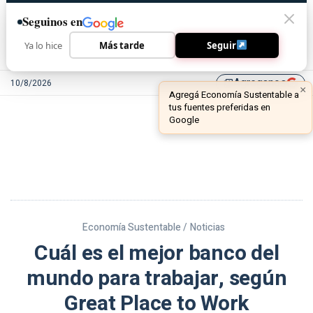
Seguinos en
Ya lo hice
Más tarde
Seguir
Agreganos
10/8/2026
library_add
Economía Sustentable /
Noticias
Cuál es el mejor banco del
mundo para trabajar, según
Great Place to Work