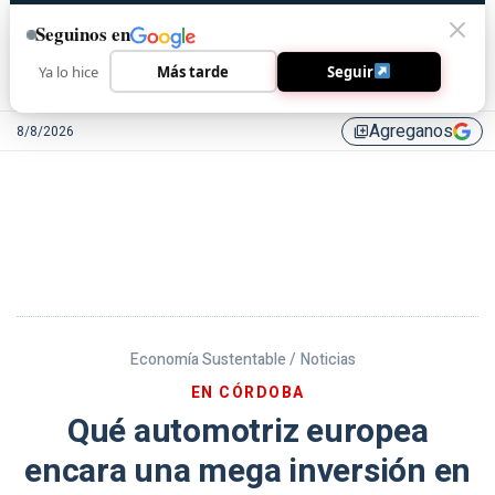
Seguinos en
Ya lo hice
Más tarde
Seguir
Agreganos
8/8/2026
library_add
Economía Sustentable /
Noticias
EN CÓRDOBA
Qué automotriz europea
encara una mega inversión en