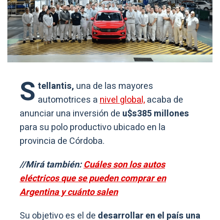
S
tellantis,
una de las mayores
automotrices a
nivel global,
acaba de
anunciar una inversión de
u$s385 millones
para su polo productivo ubicado en la
provincia de Córdoba.
//Mirá también:
Cuáles son los autos
eléctricos que se pueden comprar en
Argentina y cuánto salen
Su objetivo es el de
desarrollar en el país una