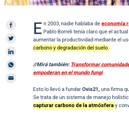
E
n 2003, nadie hablaba de
economía r
Pablo Borreli tenía claro que el actu
aumentar la productividad mediante el u
carbono y degradación del suelo.
//Mirá también:
Transformar comunidades 
empoderan en el mundo fungi
Esto lo llevó a fundar
Ovis21,
una firma q
Se trata de un sistema de manejo holístic
capturar carbono de la atmósfera
y conv