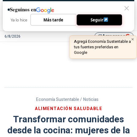
Seguinos en
Ya lo hice
Más tarde
Seguir
Agreganos
6/8/2026
library_add
Economía Sustentable /
Noticias
ALIMENTACIÓN SALUDABLE
Transformar comunidades
desde la cocina: mujeres de la