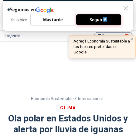
Seguinos en
Ya lo hice
Más tarde
Seguir
Agreganos
8/8/2026
library_add
Economía Sustentable /
Internacional
CLIMA
Ola polar en Estados Unidos y
alerta por lluvia de iguanas