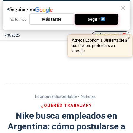
Seguinos en
Ya lo hice
Más tarde
Seguir
Agreganos
7/8/2026
library_add
Economía Sustentable /
Noticias
¿QUERÉS TRABAJAR?
Nike busca empleados en
Argentina: cómo postularse a