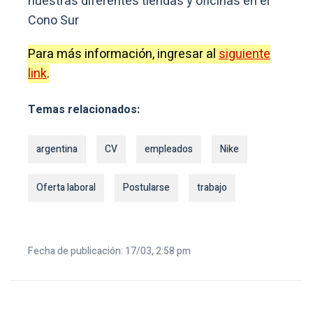
nuestras diferentes tiendas y oficinas en el
Cono Sur
Para más información, ingresar al
siguiente
link
.
Temas relacionados:
argentina
CV
empleados
Nike
Oferta laboral
Postularse
trabajo
Fecha de publicación: 17/03, 2:58 pm