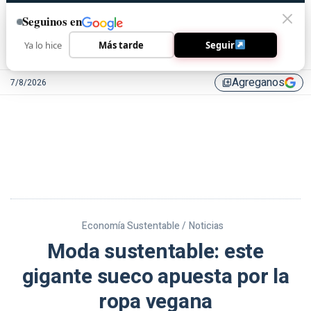
Seguinos en
Ya lo hice
Más tarde
Seguir
Agreganos
7/8/2026
library_add
Economía Sustentable /
Noticias
Moda sustentable: este
gigante sueco apuesta por la
ropa vegana