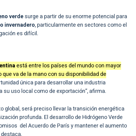
eno verde
surge a partir de su enorme potencial para
to invernadero
, particularmente en sectores como el
gación es difícil.
entina
está entre los países del mundo con mayor
lo que va de la mano con su disponibilidad de
unidad única para desarrollar una industria
a su uso local como de exportación”, afirma.
 global, será preciso llevar la transición energética
ización profunda. El desarrollo de Hidrógeno Verde
romisos del Acuerdo de París y mantener el aumento
, destaca.