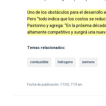
Uno de los obstáculos para el desarrollo 
Pero “todo indica que los costos se reduc
Pastorino y agrega: “En la próxima década
altamente competitivo y surgirá una nuev
Temas relacionados:
combustible
hidrogeno
siemens
Fecha de publicación: 17/02, 7:19 am