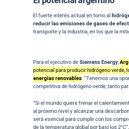
El potencial argentino
El fuerte interés actual en torno al
hidróg
reducir las emisiones de gases de efec
transporte y la industria, en los que la miti
Para el ejecutivo de
Siemens Energy
,
Arg
potencial para producir hidrógeno verde, 
energías renovables
. “Tenemos una oport
competitiva de hidrógeno verde, tanto par
“Si el mundo quiere frenar el calentamiento
al próximo nivel y alcanzar una descarbon
será esencial para cumplir con los comp
de la temperatura global por bajo los 2°C”