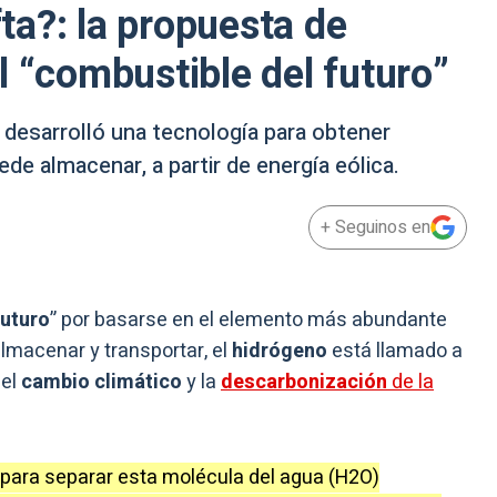
fta?: la propuesta de
l “combustible del futuro”
s desarrolló una tecnología para obtener
e almacenar, a partir de energía eólica.
+ Seguinos en
futuro
” por basarse en el elemento más abundante
lmacenar y transportar, el
hidrógeno
está llamado a
del
cambio climático
y la
descarbonización
de la
o para separar esta molécula del agua (H2O)