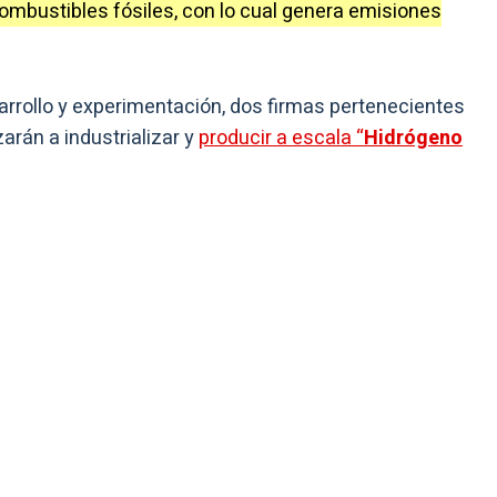
 combustibles fósiles, con lo cual genera emisiones
arrollo y experimentación, dos firmas pertenecientes
rán a industrializar y
producir a escala “
Hidrógeno