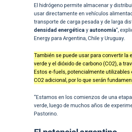
El hidrógeno permite almacenar y distribu
usar directamente en vehículos alimentad
transporte de carga pesada y de larga dist
densidad energética
y
autonomía
”, expl
Energy para Argentina, Chile y Uruguay.
También se puede usar para convertir la e
verde y el dióxido de carbono (CO2), a tr
Estos e-fuels, potencialmente utilizable
CO2 adicional, por lo que serán fundament
“Estamos en los comienzos de una etapa d
verde, luego de muchos años de experime
Pastorino.