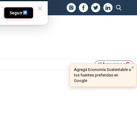
O
Seguir
Agreganos
library_add
×
Agregá Economía Sustentable a
tus fuentes preferidas en
Google