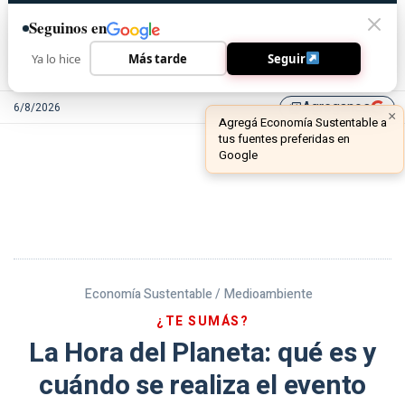
Seguinos en
Ya lo hice
Más tarde
Seguir
Agreganos
6/8/2026
library_add
Economía Sustentable /
Medioambiente
¿TE SUMÁS?
La Hora del Planeta: qué es y
cuándo se realiza el evento