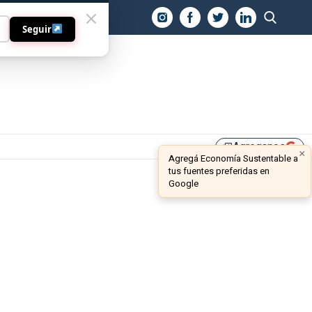
O
Seguir
Agreganos
library_add
×
Agregá Economía Sustentable a
tus fuentes preferidas en
Google