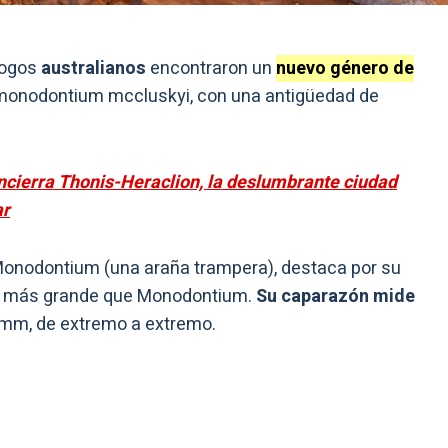
logos
australianos
encontraron un
nuevo género de
onodontium mccluskyi, con una antigüedad de
ncierra Thonis-Heraclion, la deslumbrante ciudad
ar
l Monodontium (una araña trampera), destaca por su
s más grande que Monodontium.
Su caparazón mide
0 mm, de extremo a extremo.