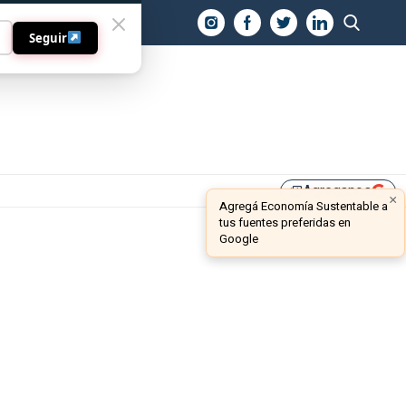
O
Seguir
Agreganos
library_add
×
Agregá Economía Sustentable a
tus fuentes preferidas en
Google