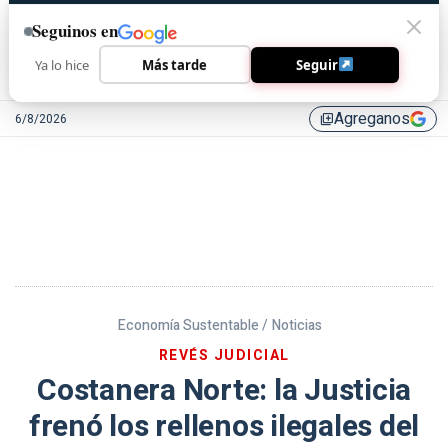
Seguinos en
Ya lo hice
Más tarde
Seguir
Agreganos
6/8/2026
library_add
Economía Sustentable /
Noticias
REVÉS JUDICIAL
Costanera Norte: la Justicia
frenó los rellenos ilegales del