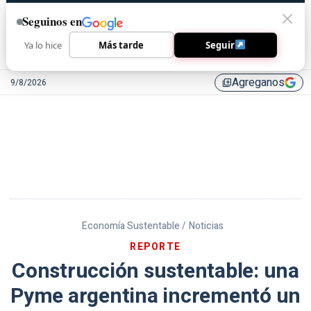
Seguinos en
Ya lo hice
Más tarde
Seguir
Agreganos
9/8/2026
library_add
Economía Sustentable /
Noticias
REPORTE
Construcción sustentable: una
Pyme argentina incrementó un