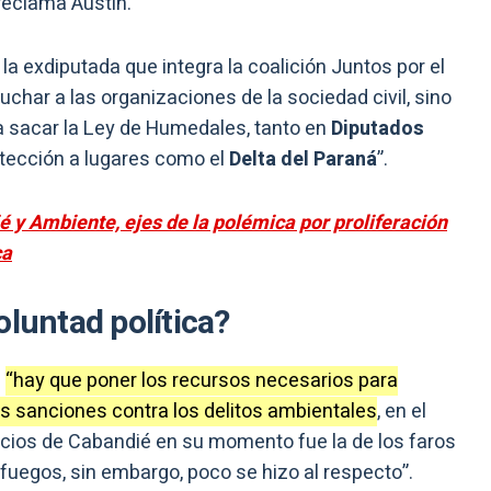
reclama Austin.
 la exdiputada que integra la coalición Juntos por el
uchar a las organizaciones de la sociedad civil, sino
ra sacar la Ley de Humedales, tanto en
Diputados
otección a lugares como el
Delta del Paraná
”.
é y Ambiente, ejes de la polémica por proliferación
ca
oluntad política?
e
“hay que poner los recursos necesarios para
as sanciones contra los delitos ambientales
, en el
uncios de Cabandié en su momento fue la de los faros
fuegos, sin embargo, poco se hizo al respecto”.