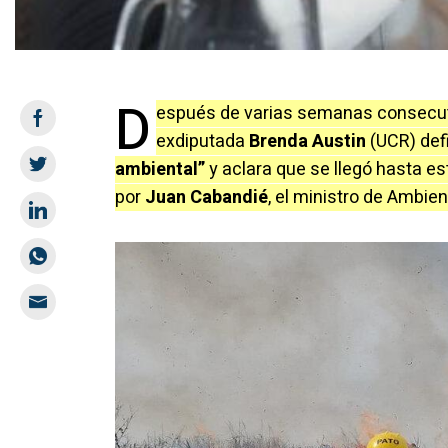
D
espués de varias semanas consecut
exdiputada
Brenda Austin
(UCR) def
ambiental”
y aclara que se llegó hasta est
por
Juan Cabandié
, el ministro de Ambie