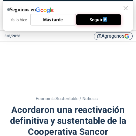
Seguinos en
Ya lo hice
Más tarde
Seguir
Agreganos
8/8/2026
library_add
Economía Sustentable /
Noticias
Acordaron una reactivación
definitiva y sustentable de la
Cooperativa Sancor