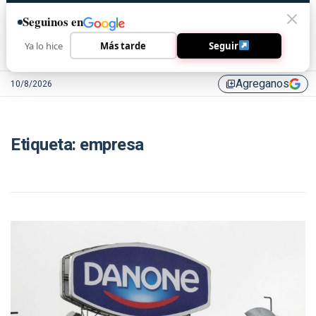
Seguinos en
Ya lo hice
Más tarde
Seguir
Agreganos
10/8/2026
library_add
Etiqueta:
empresa