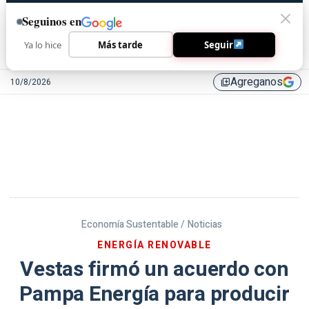
Seguinos en
Ya lo hice
Más tarde
Seguir
Agreganos
10/8/2026
library_add
Economía Sustentable /
Noticias
ENERGÍA RENOVABLE
Vestas firmó un acuerdo con
Pampa Energía para producir