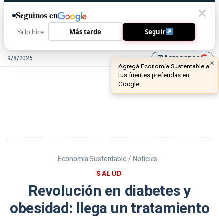
Seguinos en
Ya lo hice
Más tarde
Seguir
Agreganos
9/8/2026
library_add
Economía Sustentable /
Noticias
SALUD
Revolución en diabetes y
obesidad: llega un tratamiento