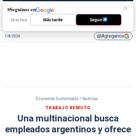
Seguinos en
Ya lo hice
Más tarde
Seguir
Agreganos
7/8/2026
library_add
Economía Sustentable /
Noticias
TRABAJO REMOTO
Una multinacional busca
empleados argentinos y ofrece