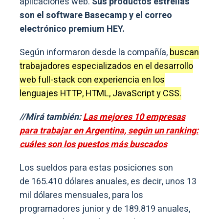
aplicaciones web.
Sus productos estrellas
son el software Basecamp y el correo
electrónico premium HEY.
Según informaron desde la compañía,
buscan
trabajadores especializados en el desarrollo
web full-stack con experiencia en los
lenguajes HTTP, HTML, JavaScript y CSS.
//Mirá también:
Las mejores 10 empresas
para trabajar en Argentina, según un ranking:
cuáles son los puestos más buscados
Los sueldos para estas posiciones son
de 165.410 dólares anuales, es decir, unos 13
mil dólares mensuales, para los
programadores junior y de 189.819 anuales,