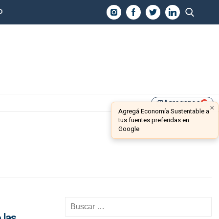
O
Agreganos
library_add
×
Agregá Economía Sustentable a
tus fuentes preferidas en
Google
 las