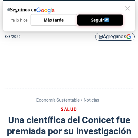
Seguinos en
Ya lo hice
Más tarde
Seguir
Agreganos
8/8/2026
library_add
Economía Sustentable /
Noticias
SALUD
Una científica del Conicet fue
premiada por su investigación