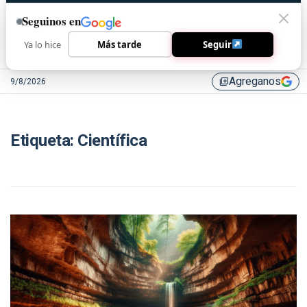
Seguinos en
Ya lo hice
Más tarde
Seguir
Agreganos
9/8/2026
library_add
Etiqueta:
Científica