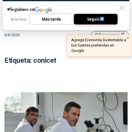
Seguinos en
Ya lo hice
Más tarde
Seguir
Agreganos
8/8/2026
library_add
Etiqueta:
conicet