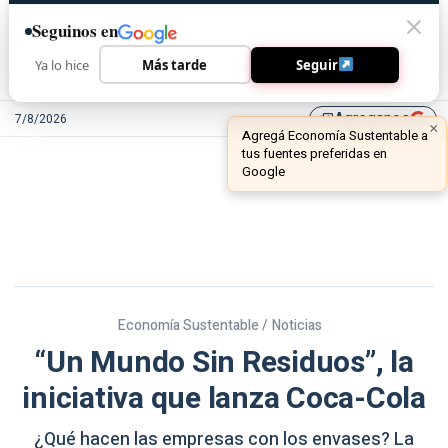
Seguinos en
Ya lo hice
Más tarde
Seguir
Agreganos
7/8/2026
library_add
Economía Sustentable /
Noticias
“Un Mundo Sin Residuos”, la
iniciativa que lanza Coca-Cola
¿Qué hacen las empresas con los envases? La