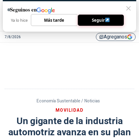
Seguinos en
Ya lo hice
Más tarde
Seguir
Agreganos
7/8/2026
library_add
Economía Sustentable /
Noticias
MOVILIDAD
Un gigante de la industria
automotriz avanza en su plan