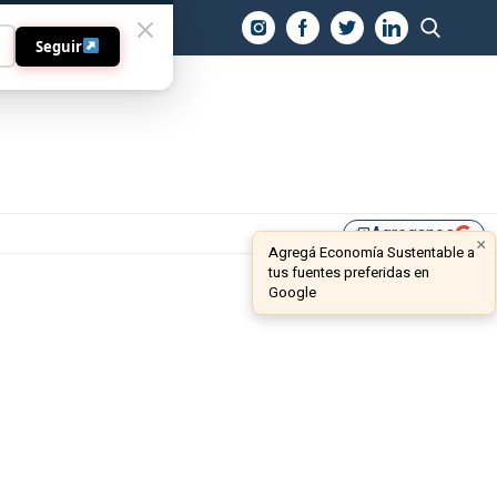
O
Seguir
Agreganos
library_add
×
Agregá Economía Sustentable a
tus fuentes preferidas en
Google