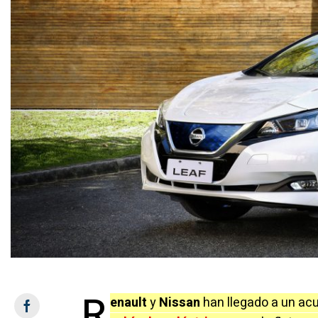
R
enault
y
Nissan
han llegado a un acu