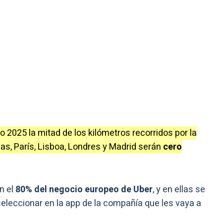
o 2025 la mitad de los kilómetros recorridos por la
las, París, Lisboa, Londres y Madrid serán
cero
n el
80% del negocio europeo de Uber
, y en ellas se
 seleccionar en la app de la compañía que les vaya a