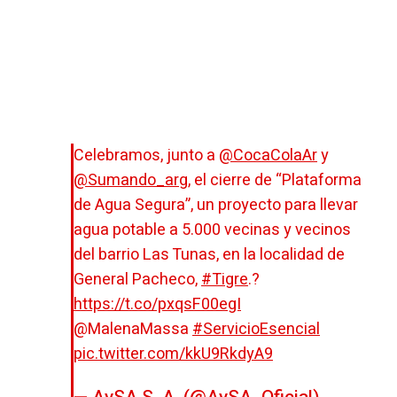
Celebramos, junto a
@CocaColaAr
y
@Sumando_arg
, el cierre de “Plataforma
de Agua Segura”, un proyecto para llevar
agua potable a 5.000 vecinas y vecinos
del barrio Las Tunas, en la localidad de
General Pacheco,
#Tigre
.?
https://t.co/pxqsF00egI
@MalenaMassa
#ServicioEsencial
pic.twitter.com/kkU9RkdyA9