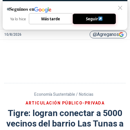
Seguinos en
Ya lo hice
Más tarde
Seguir
Agreganos
10/8/2026
library_add
Economía Sustentable /
Noticias
ARTICULACIÓN PÚBLICO-PRIVADA
Tigre: logran conectar a 5000
vecinos del barrio Las Tunas a