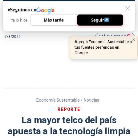
Seguinos en
Ya lo hice
Más tarde
Seguir
Agreganos
7/8/2026
library_add
Economía Sustentable /
Noticias
REPORTE
La mayor telco del país
apuesta a la tecnología limpia