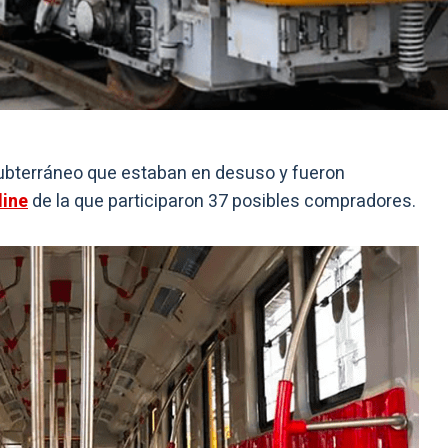
ubterráneo que estaban en desuso y fueron
line
de la que participaron 37 posibles compradores.