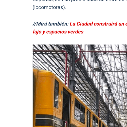
(locomotoras).
//Mirá también:
La Ciudad construirá un 
lujo y espacios verdes